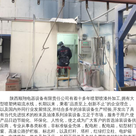
陕西顺翔电器设备有限责任公司有着十多年喷塑喷漆外加工,拥有大
型喷塑烤箱流水线，长期以来，秉着
"
品质至上
,
创新不止
"
的企业理念，
以及国内外同行业发展情况
,
并结合多年的涂装设备生产经验
,
开发出了具
有当代先进技术的粉末及油漆系列涂装设备
,
立足于市场，服务于用户
,
使
产品日趋节能化、环保化、人性化，使之成为广大客户的首选涂装设备供
应商，专业从事各类标准，非标准钣金壳体，配电柜，配电箱，铝型材门
窗、高速公路护栏板、标志杆，以及灯杆、塔杆，红绿灯立柱、电炉箱