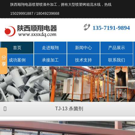
陕西顺翔电器喷塑喷漆外加工，拥有大型喷塑烤箱流水线，热线
15029991887 / 18049239668
135-7191-9894
首页
走进顺翔
新闻中心
产品展示
成功案例
承接加工
技术支持
联系我们
TJ-13 杀菌剂