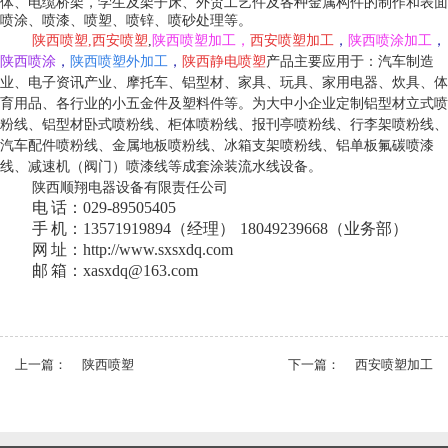
体、电缆桥架，学生及架子床、外贸工艺件及各种金属构件的制作和表面
喷涂、喷漆、喷塑、喷锌、喷砂处理等。
陕西喷塑
,
西安喷塑
,
陕西喷塑加工
，
西安喷塑加工
，
陕西喷涂加工
，
陕西喷涂
，
陕西喷塑外加工
，
陕西静电喷塑
产品主要应用于：汽车制造
业、电子资讯产业、摩托车、铝型材、家具、玩具、家用电器、炊具、体
育用品、各行业的小五金件及塑料件等。为大中小企业定制铝型材立式喷
粉线、铝型材卧式喷粉线、柜体喷粉线、报刊亭喷粉线、行李架喷粉线、
汽车配件喷粉线、金属地板喷粉线、冰箱支架喷粉线、铝单板氟碳喷漆
线、减速机（阀门）喷漆线等成套涂装流水线设备。
陕西顺翔电器设备有限责任公司
电 话：029-89505405
手 机：13571919894（经理） 18049239668（业务部）
网 址：
http://www.sxsxdq.com
邮 箱：xasxdq@163.com
上一篇：
陕西喷塑
下一篇：
西安喷塑加工