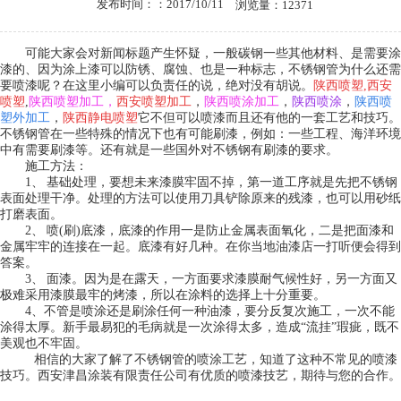
发布时间：：2017/10/11
浏览量：12371
可能大家会对新闻标题产生怀疑，一般碳钢一些其他材料、是需要涂
漆的、因为涂上漆可以防锈、腐蚀、也是一种标志，不锈钢管为什么还需
要喷漆呢？在这里小编可以负责任的说，绝对没有胡说。
陕西喷塑
,
西安
喷塑
,
陕西喷塑加工
，
西安喷塑加工
，
陕西喷涂加工
，
陕西喷涂
，
陕西喷
塑外加工
，
陕西静电喷塑
它不但可以喷漆而且还有他的一套工艺和技巧。
不锈钢管在一些特殊的情况下也有可能刷漆，例如：一些工程、海洋环境
中有需要刷漆等。还有就是一些国外对不锈钢有刷漆的要求。
施工方法：
1、 基础处理，要想未来漆膜牢固不掉，第一道工序就是先把不锈钢
表面处理干净。处理的方法可以使用刀具铲除原来的残漆，也可以用砂纸
打磨表面。
2、 喷(刷)底漆，底漆的作用一是防止金属表面氧化，二是把面漆和
金属牢牢的连接在一起。底漆有好几种。在你当地油漆店一打听便会得到
答案。
3、 面漆。因为是在露天，一方面要求漆膜耐气候性好，另一方面又
极难采用漆膜最牢的烤漆，所以在涂料的选择上十分重要。
4、不管是喷涂还是刷涂任何一种油漆，要分反复次施工，一次不能
涂得太厚。新手最易犯的毛病就是一次涂得太多，造成“流挂”瑕疵，既不
美观也不牢固。
相信的大家了解了不锈钢管的喷涂工艺，知道了这种不常见的喷漆
技巧。西安津昌涂装有限责任公司有优质的喷漆技艺，期待与您的合作。