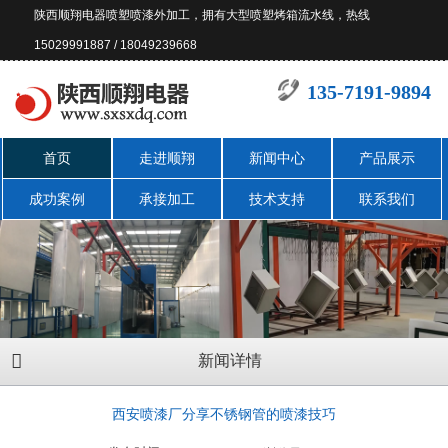
陕西顺翔电器喷塑喷漆外加工，拥有大型喷塑烤箱流水线，热线
15029991887 / 18049239668
135-7191-9894
首页
走进顺翔
新闻中心
产品展示
成功案例
承接加工
技术支持
联系我们
新闻详情
西安喷漆厂分享不锈钢管的喷漆技巧